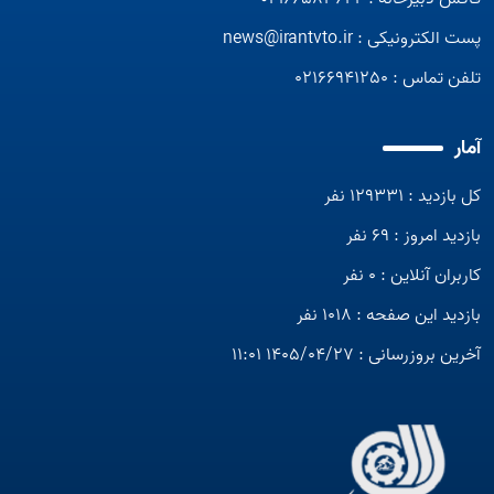
پست الکترونیکی :
news@irantvto.ir
تلفن تماس :
02166941250
آمار
کل بازدید : 129331 نفر
بازدید امروز : 69 نفر
کاربران آنلاین : 0 نفر
بازدید این صفحه : 1018 نفر
آخرین بروزرسانی : 1405/04/27 11:01