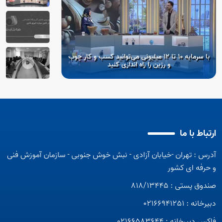
با سرمایه ۱۰ تا ۱۲ میلیونی می‌توانید کسب و کار چوب
نشست شورای معاونان
و رزین را راه اندازی کنید
و حرفه‌ای کشور با ح
کار و رفاه اجتماع
سازمان آموز
ارتباط با ما
آدرس : تهران -خیابان آزادی - نبش خوش جنوبی - سازمان آموزش فنی
اینفوگرافی استخدام
و حرفه ای کشور
صندوق پستی : 818/13445
دبیرخانه : 02166941251
فاکس دبیرخانه : 02166583644