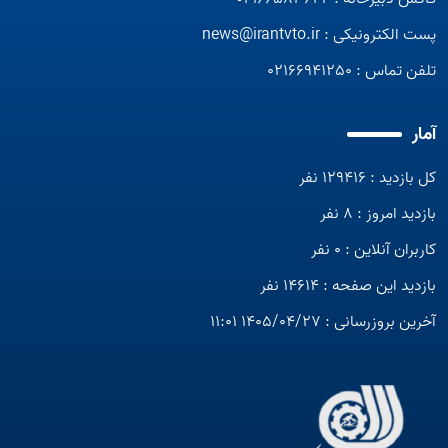
پست الکترونیکی :
news@irantvto.ir
تلفن تماس :
02166941250
آمار
کل بازدید : 129416 نفر
بازدید امروز : 8 نفر
کاربران آنلاین : 0 نفر
بازدید این صفحه : 14614 نفر
آخرین بروزرسانی : 1405/04/27 11:01