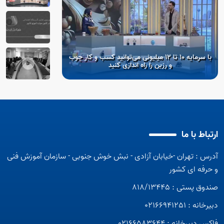
با سرمایه ۱۰ تا ۱۲ میلیونی می‌توانید کسب و کار چوب
نشست شورای معاونان
و رزین را راه اندازی کنید
و حرفه‌ای کشور با ح
کار و رفاه اجتماع
سازمان آموز
ارتباط با ما
آدرس : تهران -خیابان آزادی - نبش خوش جنوبی - سازمان آموزش فنی
اینفوگرافی استخدام
و حرفه ای کشور
صندوق پستی : 818/13445
دبیرخانه : 02166941251
فاکس دبیرخانه : 02166583644